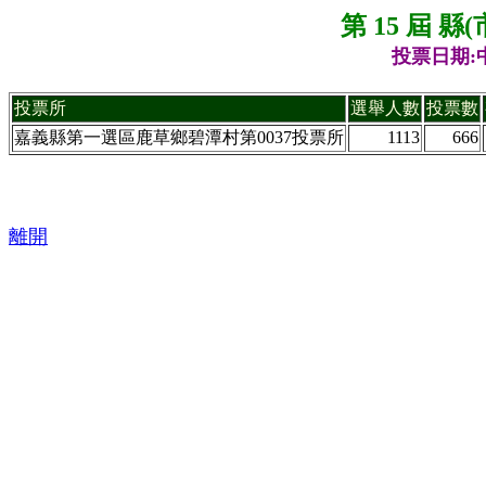
第 15 屆 
投票日期:中
投票所
選舉人數
投票數
嘉義縣第一選區鹿草鄉碧潭村第0037投票所
1113
666
離開