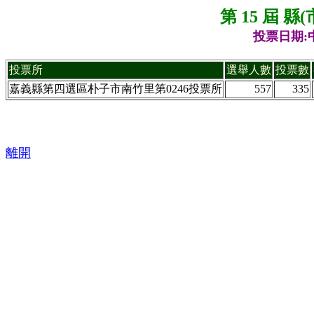
第 15 屆 
投票日期:中
投票所
選舉人數
投票數
嘉義縣第四選區朴子市南竹里第0246投票所
557
335
離開