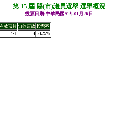
第 15 屆 縣(市)議員選舉 選舉概況
投票日期:中華民國91年01月26日
有效票數
無效票數
投票率
471
4
63.25%