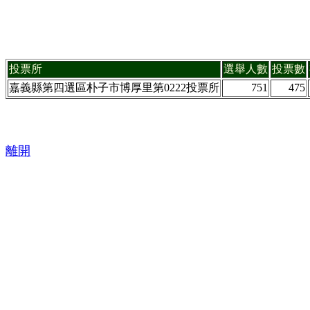
投票所
選舉人數
投票數
嘉義縣第四選區朴子市博厚里第0222投票所
751
475
離開