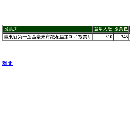
投票所
選舉人數
投票數
臺東縣第一選區臺東市鐵花里第0021投票所
510
345
離開