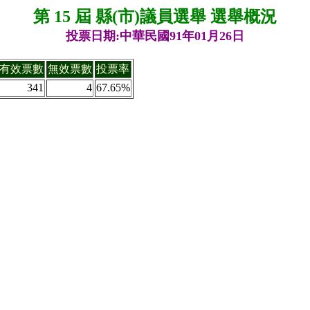
第 15 屆 縣(市)議員選舉 選舉概況
投票日期:中華民國91年01月26日
有效票數
無效票數
投票率
341
4
67.65%