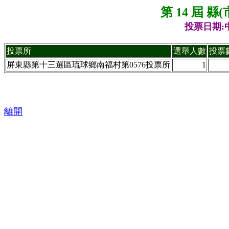
第 14 屆 
投票日期:中
投票所
選舉人數
投票
屏東縣第十三選區琉球鄉南福村第0576投票所
1
離開