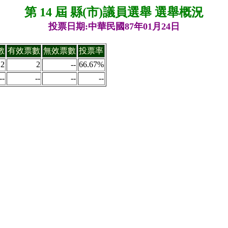
第 14 屆 縣(市)議員選舉 選舉概況
投票日期:中華民國87年01月24日
數
有效票數
無效票數
投票率
2
2
--
66.67%
--
--
--
--