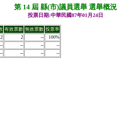
第 14 屆 縣(市)議員選舉 選舉概況
投票日期:中華民國87年01月24日
數
有效票數
無效票數
投票率
2
2
--
100%
--
--
--
--
--
--
--
--