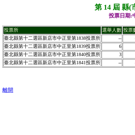
第 14 屆 
投票日期:中
投票所
選舉人數
投票
臺北縣第十二選區新店市中正里第1838投票所
--
臺北縣第十二選區新店市中正里第1839投票所
6
臺北縣第十二選區新店市中正里第1840投票所
3
臺北縣第十二選區新店市中正里第1841投票所
--
離開