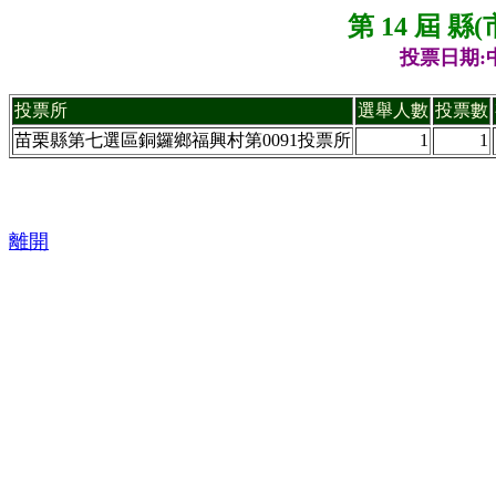
第 14 屆 
投票日期:中
投票所
選舉人數
投票數
苗栗縣第七選區銅鑼鄉福興村第0091投票所
1
1
離開