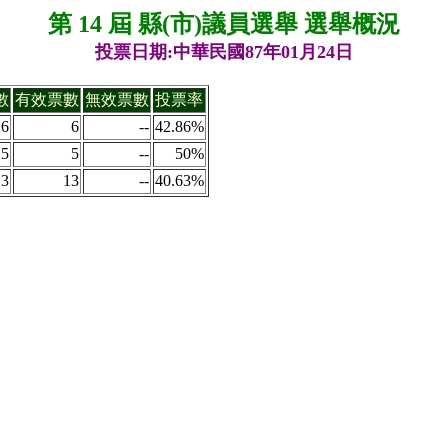
第 14 屆 縣(市)議員選舉 選舉概況
投票日期:中華民國87年01月24日
數
有效票數
無效票數
投票率
6
6
--
42.86%
5
5
--
50%
13
13
--
40.63%