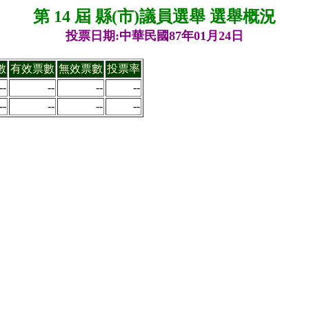
第 14 屆 縣(市)議員選舉 選舉概況
投票日期:中華民國87年01月24日
數
有效票數
無效票數
投票率
--
--
--
--
--
--
--
--