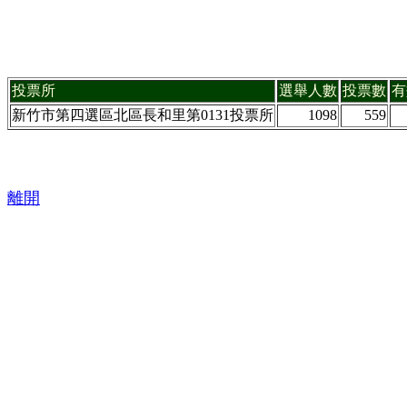
投票所
選舉人數
投票數
有
新竹市第四選區北區長和里第0131投票所
1098
559
離開