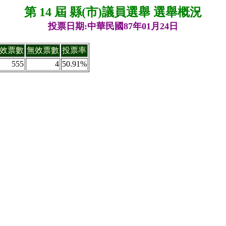
第 14 屆 縣(市)議員選舉 選舉概況
投票日期:中華民國87年01月24日
效票數
無效票數
投票率
555
4
50.91%