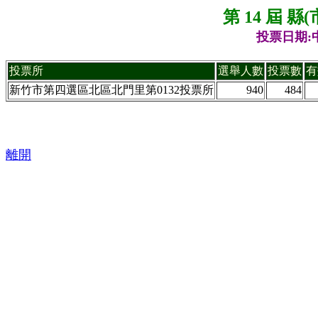
第 14 屆 
投票日期:中
投票所
選舉人數
投票數
有
新竹市第四選區北區北門里第0132投票所
940
484
離開