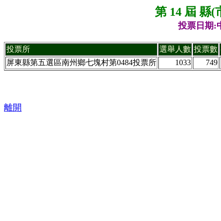
第 14 屆 
投票日期:中
投票所
選舉人數
投票數
屏東縣第五選區南州鄉七塊村第0484投票所
1033
749
離開