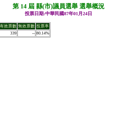
第 14 屆 縣(市)議員選舉 選舉概況
投票日期:中華民國87年01月24日
有效票數
無效票數
投票率
339
--
80.14%