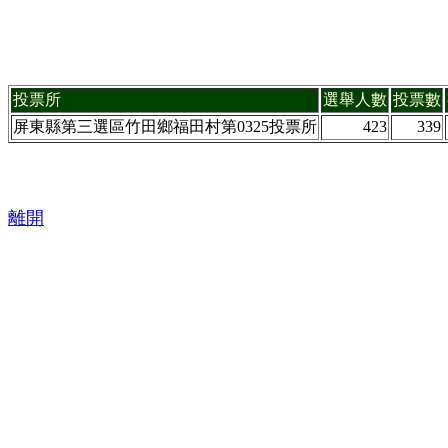
投票所
選舉人數
投票數
屏東縣第三選區竹田鄉福田村第0325投票所
423
339
離開