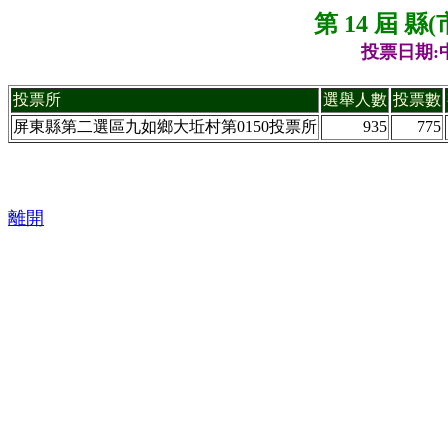
第 14 屆 
投票日期:中
投票所
選舉人數
投票數
屏東縣第二選區九如鄉大坵村第0150投票所
935
775
離開