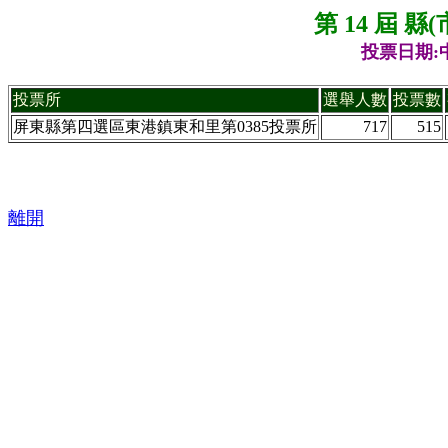
第 14 屆 
投票日期:中
投票所
選舉人數
投票數
屏東縣第四選區東港鎮東和里第0385投票所
717
515
離開