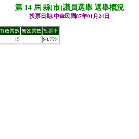
第 14 屆 縣(市)議員選舉 選舉概況
投票日期:中華民國87年01月24日
有效票數
無效票數
投票率
15
--
93.75%