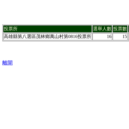
投票所
選舉人數
投票數
高雄縣第八選區茂林鄉萬山村第0816投票所
16
15
離開