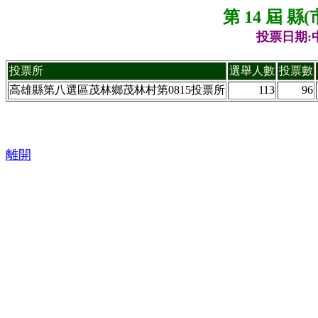
第 14 屆 
投票日期:中
投票所
選舉人數
投票數
高雄縣第八選區茂林鄉茂林村第0815投票所
113
96
離開