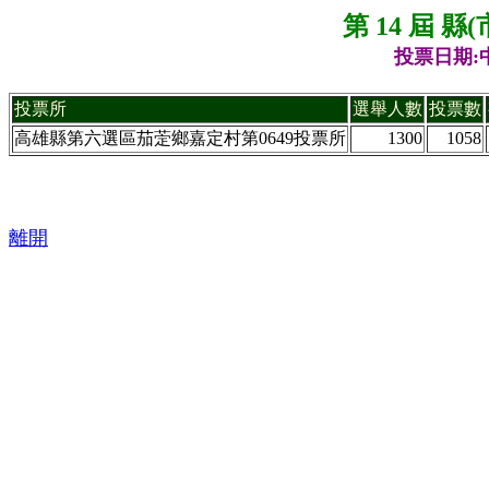
第 14 屆 
投票日期:中
投票所
選舉人數
投票數
高雄縣第六選區茄萣鄉嘉定村第0649投票所
1300
1058
離開