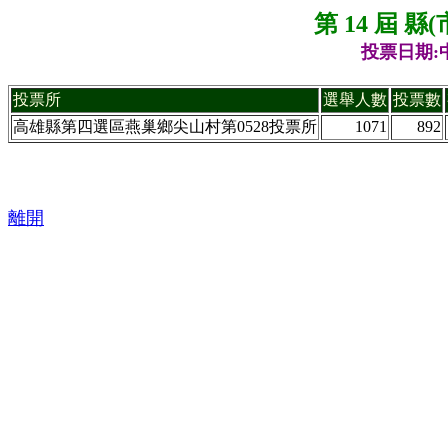
第 14 屆 
投票日期:中
投票所
選舉人數
投票數
高雄縣第四選區燕巢鄉尖山村第0528投票所
1071
892
離開