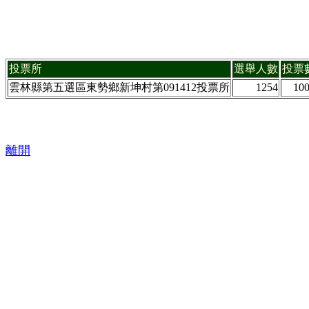
投票所
選舉人數
投票
雲林縣第五選區東勢鄉新坤村第091412投票所
1254
10
離開