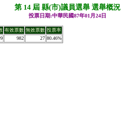
第 14 屆 縣(市)議員選舉 選舉概況
投票日期:中華民國87年01月24日
數
有效票數
無效票數
投票率
09
982
27
80.46%