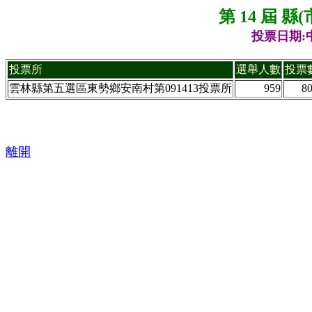
第 14 屆 
投票日期:中
投票所
選舉人數
投票
雲林縣第五選區東勢鄉安南村第091413投票所
959
8
離開