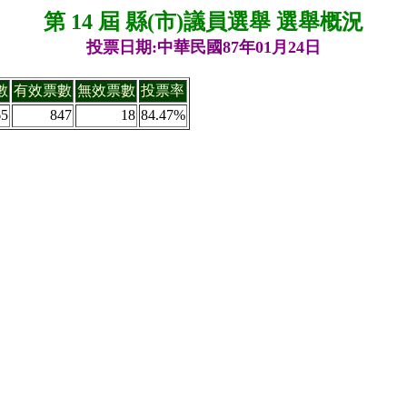
第 14 屆 縣(市)議員選舉 選舉概況
投票日期:中華民國87年01月24日
數
有效票數
無效票數
投票率
65
847
18
84.47%