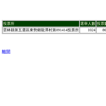
投票所
選舉人數
投票
雲林縣第五選區東勢鄉龍潭村第091414投票所
1024
8
離開