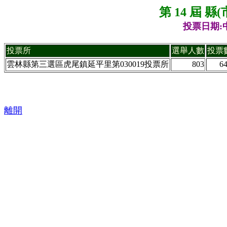
第 14 屆 
投票日期:中
投票所
選舉人數
投票
雲林縣第三選區虎尾鎮延平里第030019投票所
803
6
離開