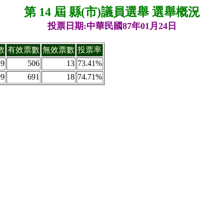
第 14 屆 縣(市)議員選舉 選舉概況
投票日期:中華民國87年01月24日
數
有效票數
無效票數
投票率
19
506
13
73.41%
09
691
18
74.71%