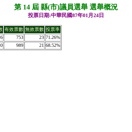
第 14 屆 縣(市)議員選舉 選舉概況
投票日期:中華民國87年01月24日
數
有效票數
無效票數
投票率
76
753
23
71.26%
10
989
21
68.52%