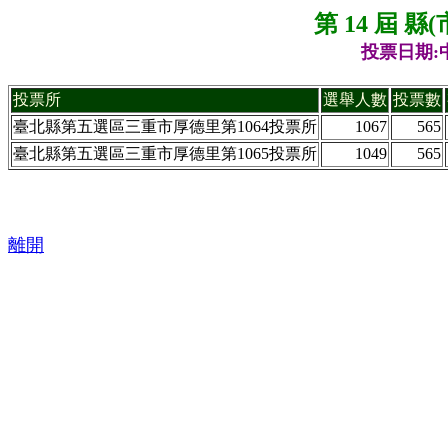
第 14 屆 
投票日期:中
投票所
選舉人數
投票數
臺北縣第五選區三重市厚德里第1064投票所
1067
565
臺北縣第五選區三重市厚德里第1065投票所
1049
565
離開