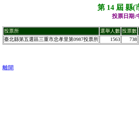
第 14 屆 
投票日期:中
投票所
選舉人數
投票數
臺北縣第五選區三重市忠孝里第0987投票所
1563
738
離開