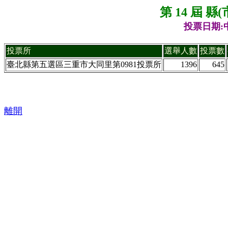
第 14 屆 
投票日期:中
投票所
選舉人數
投票數
臺北縣第五選區三重市大同里第0981投票所
1396
645
離開