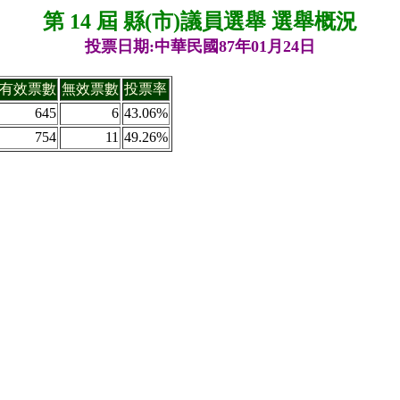
第 14 屆 縣(市)議員選舉 選舉概況
投票日期:中華民國87年01月24日
有效票數
無效票數
投票率
645
6
43.06%
754
11
49.26%