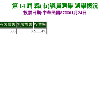
第 14 屆 縣(市)議員選舉 選舉概況
投票日期:中華民國87年01月24日
有效票數
無效票數
投票率
306
8
51.14%