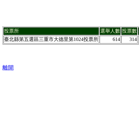
投票所
選舉人數
投票數
臺北縣第五選區三重市大德里第1024投票所
614
314
離開