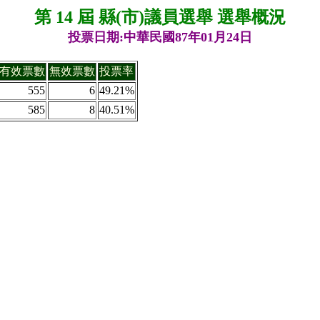
第 14 屆 縣(市)議員選舉 選舉概況
投票日期:中華民國87年01月24日
有效票數
無效票數
投票率
555
6
49.21%
585
8
40.51%