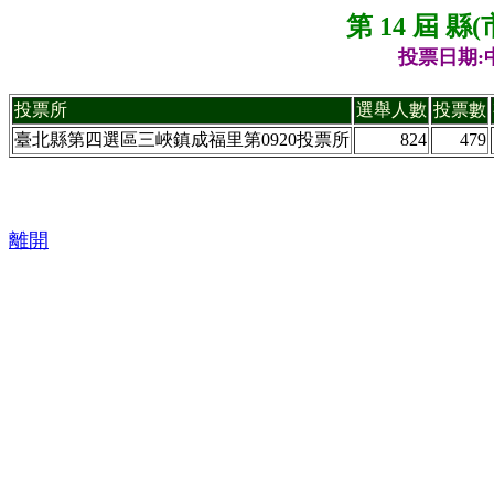
第 14 屆 
投票日期:中
投票所
選舉人數
投票數
臺北縣第四選區三峽鎮成福里第0920投票所
824
479
離開