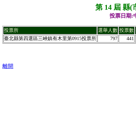
第 14 屆 
投票日期:中
投票所
選舉人數
投票數
臺北縣第四選區三峽鎮有木里第0915投票所
797
441
離開