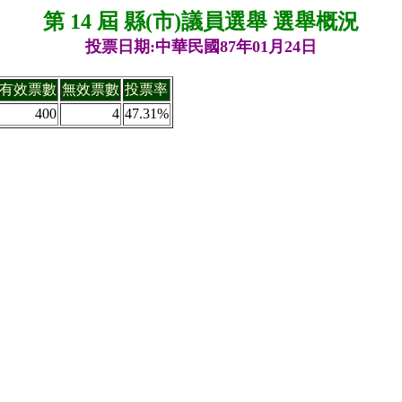
第 14 屆 縣(市)議員選舉 選舉概況
投票日期:中華民國87年01月24日
有效票數
無效票數
投票率
400
4
47.31%