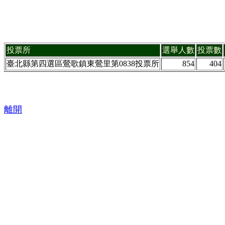
投票所
選舉人數
投票數
臺北縣第四選區鶯歌鎮東鶯里第0838投票所
854
404
離開