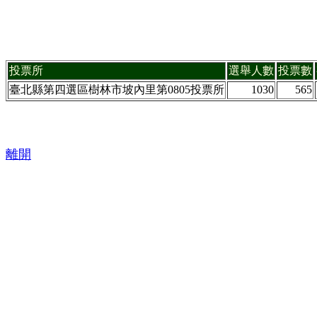
投票所
選舉人數
投票數
臺北縣第四選區樹林市坡內里第0805投票所
1030
565
離開