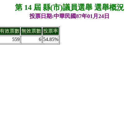
第 14 屆 縣(市)議員選舉 選舉概況
投票日期:中華民國87年01月24日
有效票數
無效票數
投票率
559
6
54.85%