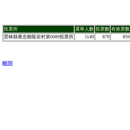
投票所
選舉人數
投票數
有效票數
雲林縣褒忠鄉龍岩村第0089投票所
1149
879
859
離開