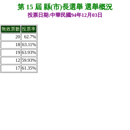
第 15 屆 縣(市)長選舉 選舉概況
投票日期:中華民國94年12月03日
無效票數
投票率
20
62.7%
18
63.11%
19
63.93%
12
59.93%
17
61.35%