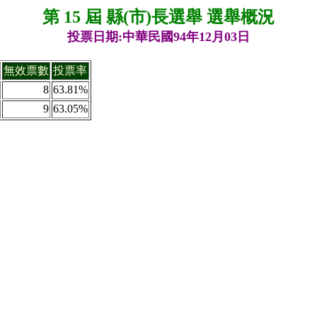
第 15 屆 縣(市)長選舉 選舉概況
投票日期:中華民國94年12月03日
無效票數
投票率
8
63.81%
9
63.05%