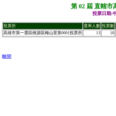
第 02 屆 直
投票日期:中
投票所
選舉人數
投票數
高雄市第一選區桃源區梅山里第0001投票所
13
10
離開