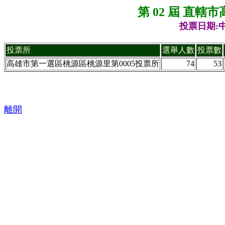
第 02 屆 直
投票日期:中
投票所
選舉人數
投票數
高雄市第一選區桃源區桃源里第0005投票所
74
53
離開