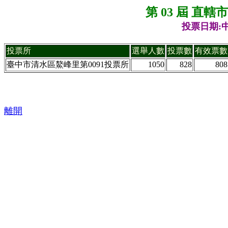
第 03 屆 直
投票日期:中
投票所
選舉人數
投票數
有效票數
臺中市清水區鰲峰里第0091投票所
1050
828
808
離開