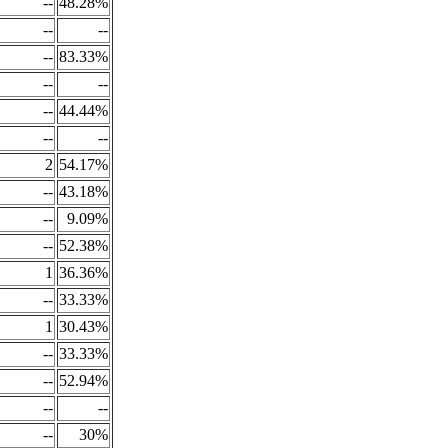
--
48.28%
--
--
--
83.33%
--
--
--
44.44%
--
--
2
54.17%
--
43.18%
--
9.09%
--
52.38%
1
36.36%
--
33.33%
1
30.43%
--
33.33%
--
52.94%
--
--
--
30%