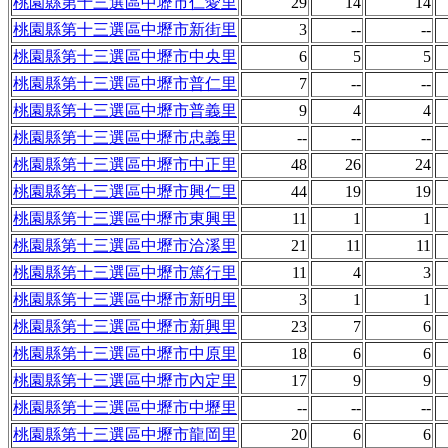
桃園縣第十三選區中壢市仁愛里
29
14
14
桃園縣第十三選區中壢市新街里
3
--
--
桃園縣第十三選區中壢市中央里
6
5
5
桃園縣第十三選區中壢市普仁里
7
--
--
桃園縣第十三選區中壢市普義里
9
4
4
桃園縣第十三選區中壢市忠義里
--
--
--
桃園縣第十三選區中壢市中正里
48
26
24
桃園縣第十三選區中壢市興仁里
44
19
19
桃園縣第十三選區中壢市東興里
11
1
1
桃園縣第十三選區中壢市洽溪里
21
11
11
桃園縣第十三選區中壢市篤行里
11
4
3
桃園縣第十三選區中壢市新明里
3
1
1
桃園縣第十三選區中壢市新興里
23
7
6
桃園縣第十三選區中壢市中原里
18
6
6
桃園縣第十三選區中壢市內定里
17
9
9
桃園縣第十三選區中壢市中壢里
--
--
--
桃園縣第十三選區中壢市龍岡里
20
6
6