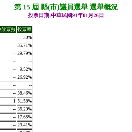
第 15 屆 縣(市)議員選舉 選舉概況
投票日期:中華民國91年01月26日
無效票數
投票率
--
30%
--
35.71%
--
29.79%
--
--
--
9.52%
--
26.92%
--
--
--
38.46%
1
51.58%
--
35.29%
--
17.65%
--
29.41%