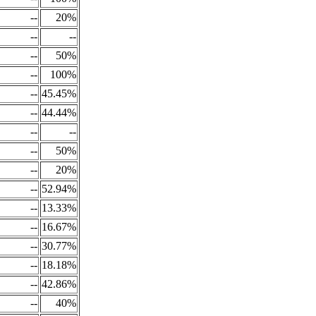
--
20%
--
--
--
50%
--
100%
--
45.45%
--
44.44%
--
--
--
50%
--
20%
--
52.94%
--
13.33%
--
16.67%
--
30.77%
--
18.18%
--
42.86%
--
40%