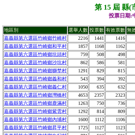
第 15 屆 
投票日期:中
地區別
選舉人數
投票數
有效票數
無
嘉義縣第六選區竹崎鄉竹崎村
2216
1441
1416
嘉義縣第六選區竹崎鄉和平村
1857
1168
1162
嘉義縣第六選區竹崎鄉坑頭村
759
508
498
嘉義縣第六選區竹崎鄉沙坑村
862
586
581
嘉義縣第六選區竹崎鄉獅埜村
1291
829
815
嘉義縣第六選區竹崎鄉義和村
543
394
392
嘉義縣第六選區竹崎鄉義仁村
1050
635
632
嘉義縣第六選區竹崎鄉灣橋村
4653
2357
2323
嘉義縣第六選區竹崎鄉鹿滿村
1263
750
736
嘉義縣第六選區竹崎鄉紫雲村
1292
814
809
嘉義縣第六選區竹崎鄉內埔村
1600
1112
1106
嘉義縣第六選區竹崎鄉昇平村
1725
1127
1123