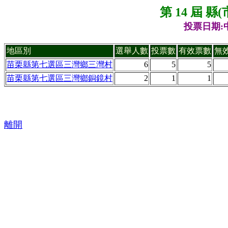
第 14 屆 
投票日期:中
地區別
選舉人數
投票數
有效票數
無
苗栗縣第七選區三灣鄉三灣村
6
5
5
苗栗縣第七選區三灣鄉銅鏡村
2
1
1
離開