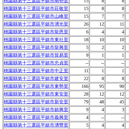
桃園縣第十三選區平鎮市南勢里
15
8
8
桃園縣第十三選區平鎮市莊敬里
15
8
8
桃園縣第十三選區平鎮市山峰里
15
7
7
桃園縣第十三選區平鎮市湧光里
26
12
11
桃園縣第十三選區平鎮市龍恩里
6
4
4
桃園縣第十三選區平鎮市東社里
18
10
10
桃園縣第十三選區平鎮市龍興里
5
2
2
桃園縣第十三選區平鎮市貿易里
9
1
1
桃園縣第十三選區平鎮市忠貞里
--
--
--
桃園縣第十三選區平鎮市中正里
11
1
1
桃園縣第十三選區平鎮市建安里
22
8
8
桃園縣第十三選區平鎮市東勢里
166
95
90
桃園縣第十三選區平鎮市東安里
28
12
12
桃園縣第十三選區平鎮市新安里
79
48
45
桃園縣第十三選區平鎮市鎮興里
9
4
3
桃園縣第十三選區平鎮市義興里
4
--
--
桃園縣第十三選區平鎮市湧豐里
5
4
4