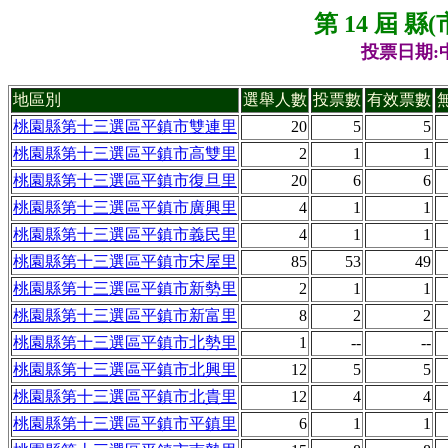
第 14 屆 
投票日期:中
地區別
選舉人數
投票數
有效票數
桃園縣第十三選區平鎮市雙連里
20
5
5
桃園縣第十三選區平鎮市高雙里
2
1
1
桃園縣第十三選區平鎮市復旦里
20
6
6
桃園縣第十三選區平鎮市廣興里
4
1
1
桃園縣第十三選區平鎮市義民里
4
1
1
桃園縣第十三選區平鎮市宋屋里
85
53
49
桃園縣第十三選區平鎮市新勢里
2
1
1
桃園縣第十三選區平鎮市新富里
8
2
2
桃園縣第十三選區平鎮市北勢里
1
--
--
桃園縣第十三選區平鎮市北興里
12
5
5
桃園縣第十三選區平鎮市北貴里
12
4
4
桃園縣第十三選區平鎮市平鎮里
6
1
1