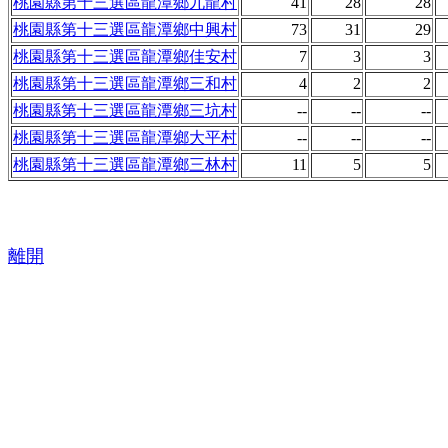
桃園縣第十三選區龍潭鄉九龍村
41
28
28
桃園縣第十三選區龍潭鄉中興村
73
31
29
桃園縣第十三選區龍潭鄉佳安村
7
3
3
桃園縣第十三選區龍潭鄉三和村
4
2
2
桃園縣第十三選區龍潭鄉三坑村
--
--
--
桃園縣第十三選區龍潭鄉大平村
--
--
--
桃園縣第十三選區龍潭鄉三林村
11
5
5
離開