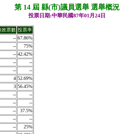
第 14 屆 縣(市)議員選舉 選舉概況
投票日期:中華民國87年01月24日
無效票數
投票率
--
67.86%
--
75%
--
42.42%
--
--
--
--
4
52.69%
3
56.45%
--
--
--
--
--
37.5%
--
--
--
25%