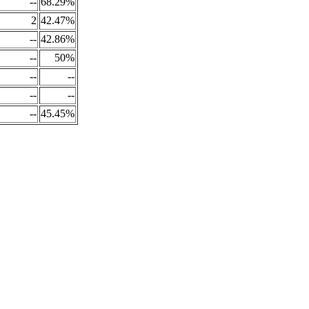
--
68.29%
2
42.47%
--
42.86%
--
50%
--
--
--
--
--
45.45%