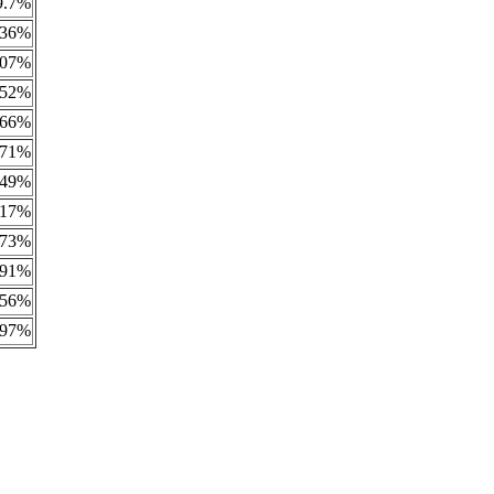
9.7%
.36%
.07%
.52%
.66%
.71%
.49%
.17%
.73%
.91%
.56%
.97%