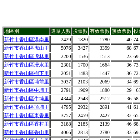
地區別
選舉人數
投票數
有效票數
無效票數
投
新竹市香山區港南里
2429
1820
1780
40
74
新竹市香山區虎山里
5076
3427
3359
68
67
新竹市香山區虎林里
2200
1536
1513
23
69
新竹市香山區浸水里
2301
1700
1664
36
73
新竹市香山區樹下里
2051
1483
1447
36
72
新竹市香山區埔前里
3037
2103
2069
34
69
新竹市香山區中埔里
2791
1909
1880
29
6
新竹市香山區牛埔里
4344
2548
2512
36
58
新竹市香山區頂埔里
4795
2932
2891
41
61
新竹市香山區東香里
3757
2459
2427
32
65
新竹市香山區香村里
3188
2185
2139
46
68
新竹市香山區香山里
4066
2813
2780
33
69