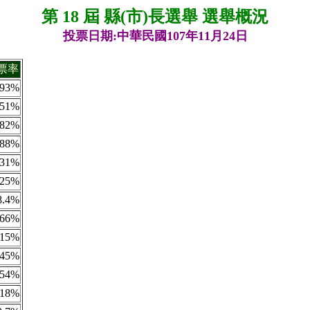
第 18 屆 縣(市)長選舉 選舉概況
投票日期:中華民國107年11月24日
票率
.93%
.51%
.82%
.88%
.31%
.25%
8.4%
.66%
.15%
.45%
.54%
.18%