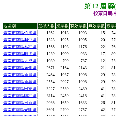
第 12 屆 
投票日期:中
地區別
選舉人數
投票數
有效票數
無效票數
投票
臺南市南區竹溪里
1362
1018
1003
15
7
臺南市南區興中里
1328
1025
1005
20
7
臺南市南區荔宅里
1566
1198
1176
22
7
臺南市南區明德里
1239
1000
983
17
8
臺南市南區大成里
1080
799
787
12
7
臺南市南區廣州里
2671
2164
2143
21
8
臺南市南區新昌里
2464
1937
1908
29
7
臺南市南區新興里
2554
2027
1998
29
7
臺南市南區田寮里
3227
2530
2489
41
7
臺南市南區國宅里
3114
2459
2418
41
7
臺南市南區日新里
2036
1659
1633
26
8
臺南市南區光明里
3601
2799
2757
42
7