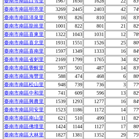
臺南市南區白雪里
1967
1650
1628
22
8
臺南市南區明亮里
3269
2445
2403
42
7
臺南市南區清泉里
993
826
810
16
8
臺南市南區龍崗里
1001
822
801
21
8
臺南市南區喜東里
1322
1043
1031
12
7
臺南市南區喜北里
1931
1551
1526
25
8
臺南市南區喜南里
1597
1349
1333
16
8
臺南市南區省躬里
2169
1799
1765
34
8
臺南市南區覺醒里
597
501
487
14
8
臺南市南區海豐里
588
474
468
6
8
臺南市南區松山里
948
739
736
3
7
臺南市南區中和里
741
609
596
13
8
臺南市南區興農里
1539
1293
1277
16
8
臺南市南區同安里
1523
1186
1172
14
7
臺南市南區南山里
621
510
499
11
8
臺南市南區佛壇里
1424
1144
1127
17
8
臺南市南區大林里
1827
1381
1352
29
7